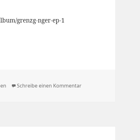
album/grenzg-nger-ep-1
ien
zu Band: Grenzgänger
men
Schreibe einen Kommentar