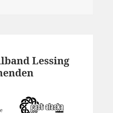
inderat Göppingen
ulband Lessing
nenden
n
ie