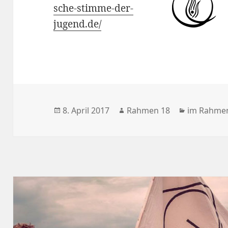
sche-stimme-der-
jugend.de/
Veröffentlicht
Autor
Kategorie
8. April 2017
Rahmen 18
im Rahme
am