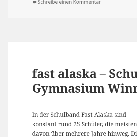
am
zu Jugendgeme
Schreibe einen Kommentar
fast alaska – Sch
Gymnasium Win
In der Schulband Fast Alaska sind
konstant rund 25 Schüler, die meiste
davon über mehrere Jahre hinweg. D