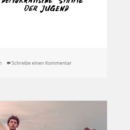
n
zu Demokratische Stimme
n
Schreibe einen Kommentar