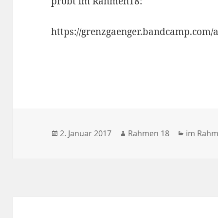
probt im Rahmen18:
https://grenzgaenger.bandcamp.com/
Veröffentlicht
Autor
Kategor
2. Januar 2017
Rahmen 18
im Rah
am