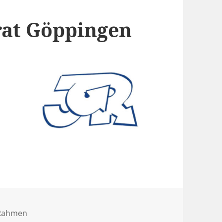
at Göppingen
egorien
Rahmen