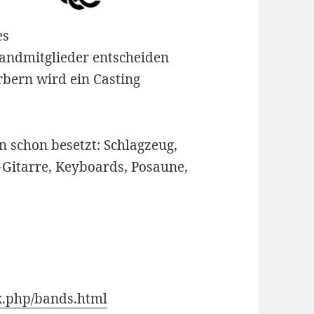
es
Bandmitglieder entscheiden
rbern wird ein Casting
 schon besetzt: Schlagzeug,
k-Gitarre, Keyboards, Posaune,
x.php/bands.html